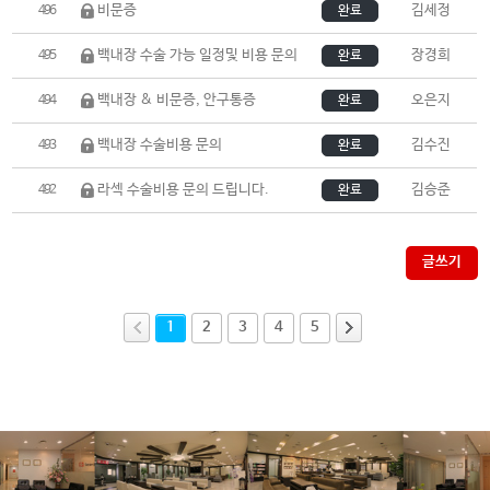
비문증
김세정
496
완료
백내장 수술 가능 일정및 비용 문의
장경희
495
완료
백내장 & 비문증, 안구통증
오은지
494
완료
백내장 수술비용 문의
김수진
493
완료
라섹 수술비용 문의 드립니다.
김승준
492
완료
글쓰기
1
2
3
4
5