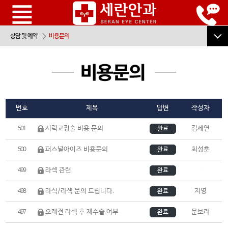
상담 및 예약
비용문의
온라인상담
진료예약
비용문의
번호
제목
답변
작성자
전화상담예약
시력교정술 비용 문의
김세연
501
완료
자주하는질문
퍼스널아이즈 비용문의
최성훈
500
완료
수술전/후 주의사항
라섹 관련
ㅤ
499
완료
- 수술전 주의사항
라식/라섹 문의 드립니다.
지영
498
완료
- 수술 당일 주의사항
- 수술 후 주의사항
오래전 라섹 후 재수술 여부
문보라
497
완료