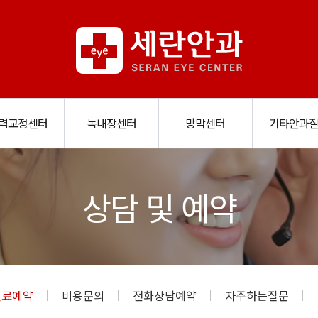
력교정센터
녹내장센터
망막센터
기타안과
활동
장수술법
퍼스널아이즈
회원가입
병원소식
레이저수술법
녹내장이란
온라인상담
회원정보찾기
황반변성
3세대올레이저라섹
병원둘러보기
녹내장예방치료
다양한인공수정체
당뇨망막병증
진료예약
이용약관
진료시간안내
옵티라식/라섹
비용문의
개인정보취급
망막박리/망막
LAL 백내장
안구건조
첨단장
전
공
안
상담 및 예약
진료예약
비용문의
전화상담예약
자주하는질문