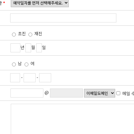
간
*
초진
재진
년
월
일
남
여
-
-
@
메일 