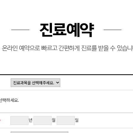
선택하세요.
년
월
일
*