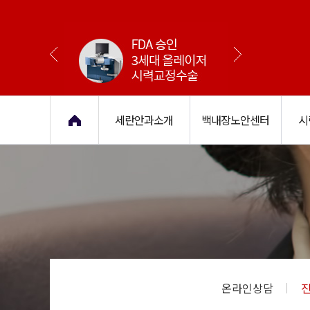
세란안과소개
백내장노안센터
시
세란안과소개
의료진소개
백내장이란
시력교정수술이란
로그인
학술
백내
온라인상담