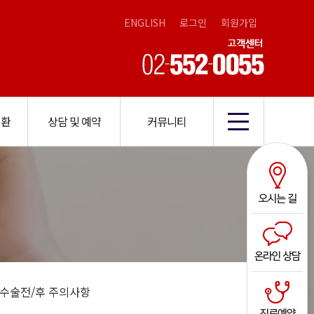
ENGLISH
로그인
회원가입
질환
상담 및 예약
커뮤니티
방침
열공/비문증
증
비소개
화상담예약
지사항
내렌즈삽입술
노안이란
결막염
비급여진료비
이벤트
자주하는질문
망막전막/황반원공
노안수술법
렌즈/드림렌즈
체험기
오시는길
수술전/후 주의사항
언론보도
수술전/후 주의사항