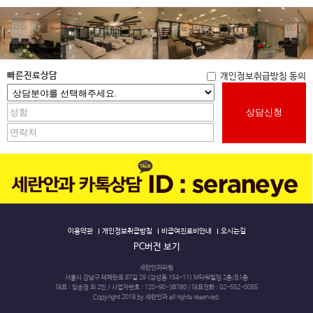
보존 항목 : 이름 ,이메일
보존 근거 : 이용자의 홈페이지 이용 편의를 위해 제공
보존 기간 : 이용자 회원탈퇴 이전까지 보존
계약 또는 청약철회 등에 관한 기록 : 5년 (전자상거래등에서의 소비자보호에 관한 법률)
대금결제 및 재화 등의 공급에 관한 기록 : 5년 (전자상거래등에서의 소비자보호에 관한 법률)
소비자의 불만 또는 분쟁처리에 관한 기록 : 3년 (전자상거래등에서의 소비자보호에 관한 법률)
빠른진료상담
개인정보취급방침 동의
4. 개인정보의 파기절차 및 방법
본원는 원칙적으로 개인정보 수집 및 이용목적이 달성된 후에는 해당 정보를 지체없이 파기합니다. 파
상담신청
기절차 및 방법은 다음과 같습니다.
ο 파기절차
회원님이 회원가입 등을 위해 입력하신 정보는 목적이 달성된 후 별도의 DB로 옮겨져(종이의 경우 별도
의 서류함) 내부 방침 및 기타 관련 법령에 의한 정보보호 사유에 따라(보유 및 이용기간 참조) 일정 기
간 저장된 후 파기되어집니다.
별도 DB로 옮겨진 개인정보는 법률에 의한 경우가 아니고서는 보유되어지는 이외의 다른 목적으로 이
용되지 않습니다.
ο 파기방법
- 전자적 파일형태로 저장된 개인정보는 기록을 재생할 수 없는 기술적 방법을 사용하여 삭제합니다.
이용약관
개인정보취급방침
비급여진료비안내
오시는길
5. 개인정보 제공 및 수집한 개인정보의 위탁
PC버전 보기
본원는 이용자의 개인정보를 원칙적으로 외부에 제공하지 않습니다. 다만, 아래의 경우에는 예외로 합
니다.
세란안과의원
서울시 강남구 테헤란로 87길 29 (삼성동 154-11) M타워빌딩 2층/B1층
- 이용자들이 사전에 동의한 경우
대표 : 임승정 외 2인 / 사업자번호 : 120-90-38780 / 대표전화 : 02-552-0055
- 법령의 규정에 의거하거나, 수사 목적으로 법령에 정해진 절차와 방법에 따라 수사기관의 요구가 있
Copyright 2018 by 세란안과 all rights reserved.
는 경우