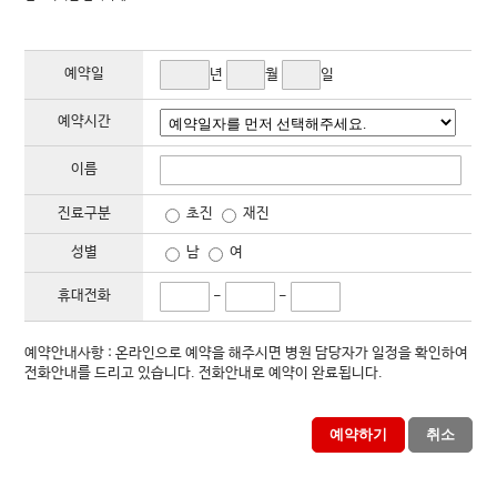
6. 이용자 및 법정대리인의 권리와 그 행사방법
7. 개인정보 자동수집장치의 설치, 운영 및 그 거부에 관한 사항
8. 개인정보 관리책임자
9. 개인정보침해관련 상담 및 신고
예약일
년
월
일
10. 기타
11. 고지의 의무
예약시간
1. 수집하려는 개인정보의 항목
이름
본원는 회원가입, 상담, 서비스 신청 등등을 위해 아래와 같은 개인정보를 수집하고 있습니다.
ο 수집항목 : 이름 , 아이디, 비밀번호, 성별, 생년월일, 연락처, 이메일, 가입경로
진료구분
초진
재진
2. 개인정보의 수집/이용 목적
성별
남
여
본원는 수집한 개인정보를 다음의 목적을 위해 활용합니다.
ο 서비스 제공에 관한 계약 이행 콘텐츠 제공
휴대전화
-
-
ο 회원 관리
회원제 서비스 이용에 따른 본인확인 , 개인 식별 , 불량회원의 부정 이용 방지와 비인가 사용 방지 , 가입
의사 확인 , 불만처리 등 민원처리 , 고지사항 전달
예약안내사항 : 온라인으로 예약을 해주시면 병원 담당자가 일정을 확인하여
ο 마케팅 및 광고에 활용
전화안내를 드리고 있습니다. 전화안내로 예약이 완료됩니다.
이벤트 등 광고성 정보 전달
3. 개인정보의 보유 및 이용기간
예약하기
취소
원칙적으로, 개인정보 수집 및 이용목적이 달성된 후에는 해당 정보를 지체 없이 파기합니다. 단, 관계
법령의 규정에 의하여 보존할 필요가 있는 경우 본원는 아래와 같이 관계법령에서 정한 일정한 기간 동
안 회원정보를 보관합니다.