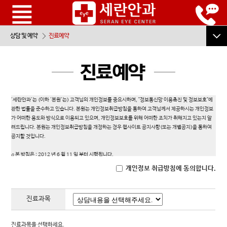
상담 및 예약
진료예약
온라인상담
진료예약
비용문의
'세란안과'는 (이하 '본원'는) 고객님의 개인정보를 중요시하며, "정보통신망 이용촉진 및 정보보호"에
관한 법률을 준수하고 있습니다. 본원는 개인정보취급방침을 통하여 고객님께서 제공하시는 개인정보
가 어떠한 용도와 방식으로 이용되고 있으며, 개인정보보호를 위해 어떠한 조치가 취해지고 있는지 알
전화상담예약
려드립니다. 본원는 개인정보취급방침을 개정하는 경우 웹사이트 공지사항(또는 개별공지)을 통하여
공지할 것입니다.
자주하는질문
ο 본 방침은 : 2012 년 6 월 11 일 부터 시행됩니다.
수술전/후 주의사항
개인정보 취급방침에 동의합니다.
- 수술전 주의사항
1. 수집하려는 개인정보의 항목
2. 개인정보의 수집/이용 목적
- 수술 당일 주의사항
진료과목
3. 개인정보의 보유 및 이용기간
4. 개인정보의 파기절차 및 방법
- 수술 후 주의사항
5. 개인정보 제공 및 수집한 개인정보의 위탁
진료과목을 선택하세요.