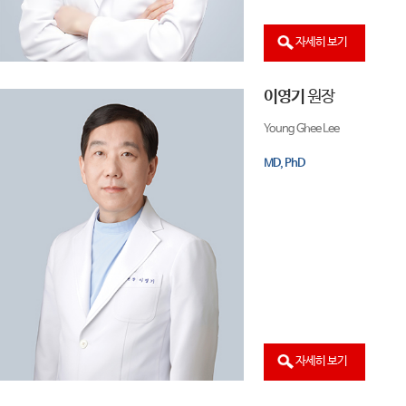
- 클린시스템
비급여진료비
자세히 보기
오시는길
이영기
원장
Young Ghee Lee
MD, PhD
자세히 보기