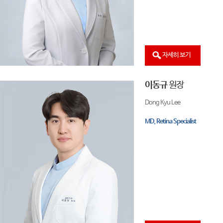
자세히 보기
이동규
원장
Dong Kyu Lee
MD, Retina Specialist