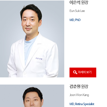
이은석
원장
Eun Suk Lee
MD, PhD
자세히 보기
강준원
원장
Joon Won Kang
MD, Retina Specialist